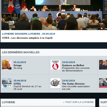
LUTHERIE DOSSIERS LUTHIERS - 05-09-2019
CITES - Les décisions adoptées à la Cop18
LES DERNIÈRES NOUVELLES
05-11-2019
19-03-2019
Gringo
Guitares au Beffroi
So long
Programme des concerts
de démonstrations
25-06-2019
19-02-2019
CITES
The Guitar Division
Cop18 Genève du 17 au
Une nouvelle association
28 auût
est née
LUTHERIE
» TOUT SUR LA LUTHERIE
GUIT