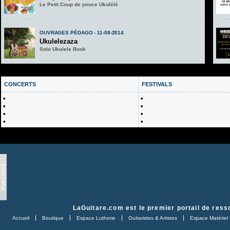
Le Petit Coup de pouce Ukulélé
OUVRAGES PÉDAGO - 11-08-2014
Ukulelezaza
Solo Ukulele Book
CONCERTS
FESTIVALS
•
•
•
•
•
•
•
•
LaGuitare.com
est le premier portail de ress
Accueil
Boutique
Espace Lutherie
Guitaristes & Artistes
Espace Matériel