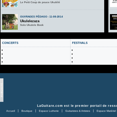
Le Petit Coup de pouce Ukulélé
OUVRAGES PÉDAGO - 11-08-2014
Ukulelezaza
Solo Ukulele Book
CONCERTS
FESTIVALS
•
•
•
•
•
•
•
•
LaGuitare.com
est le premier portail de ress
Accueil
Boutique
Espace Lutherie
Guitaristes & Artistes
Espace Matériel