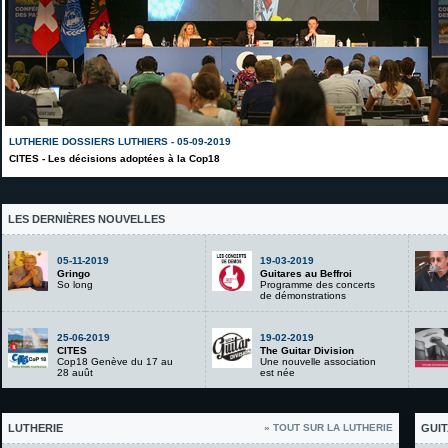
LUTHERIE DOSSIERS LUTHIERS - 05-09-2019
CITES - Les décisions adoptées à la Cop18
LES DERNIÈRES NOUVELLES
05-11-2019
19-03-2019
Gringo
Guitares au Beffroi
So long
Programme des concerts
de démonstrations
25-06-2019
19-02-2019
CITES
The Guitar Division
Cop18 Genève du 17 au
Une nouvelle association
28 auût
est née
LUTHERIE
» TOUT SUR LA LUTHERIE
GUIT