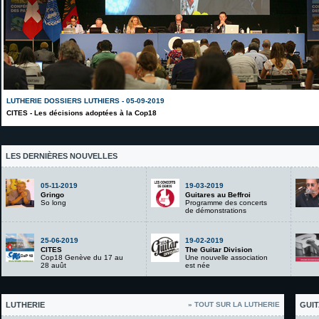
LUTHERIE DOSSIERS LUTHIERS - 05-09-2019
CITES - Les décisions adoptées à la Cop18
LES DERNIÈRES NOUVELLES
05-11-2019
19-03-2019
Gringo
Guitares au Beffroi
So long
Programme des concerts
de démonstrations
25-06-2019
19-02-2019
CITES
The Guitar Division
Cop18 Genève du 17 au
Une nouvelle association
28 auût
est née
LUTHERIE
» TOUT SUR LA LUTHERIE
GUIT