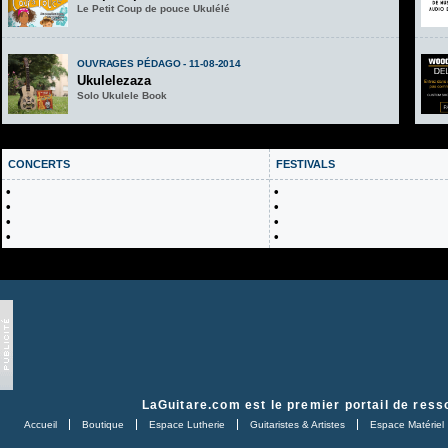
Le Petit Coup de pouce Ukulélé
OUVRAGES PÉDAGO - 11-08-2014
Ukulelezaza
Solo Ukulele Book
CONCERTS
FESTIVALS
•
•
•
•
•
•
•
•
LaGuitare.com
est le premier portail de ress
Accueil
Boutique
Espace Lutherie
Guitaristes & Artistes
Espace Matériel