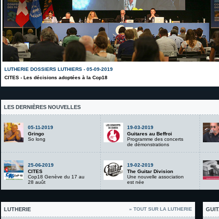
LUTHERIE DOSSIERS LUTHIERS - 05-09-2019
CITES - Les décisions adoptées à la Cop18
LES DERNIÈRES NOUVELLES
05-11-2019
19-03-2019
Gringo
Guitares au Beffroi
So long
Programme des concerts
de démonstrations
25-06-2019
19-02-2019
CITES
The Guitar Division
Cop18 Genève du 17 au
Une nouvelle association
28 auût
est née
LUTHERIE
» TOUT SUR LA LUTHERIE
GUIT