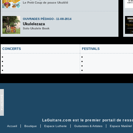
Le Petit Coup de pouce Ukulélé
OUVRAGES PÉDAGO - 11-08-2014
Ukulelezaza
Solo Ukulele Book
CONCERTS
FESTIVALS
•
•
•
•
•
•
•
•
LaGuitare.com
est le premier portail de ress
Accueil
Boutique
Espace Lutherie
Guitaristes & Artistes
Espace Matériel