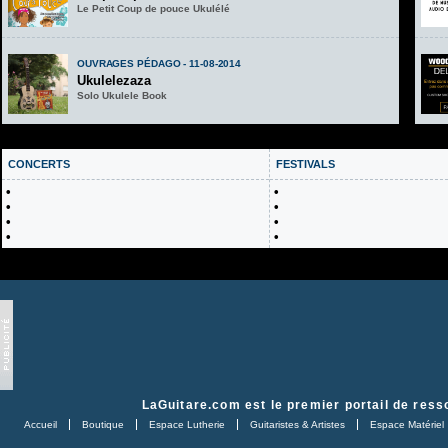
Le Petit Coup de pouce Ukulélé
OUVRAGES PÉDAGO - 11-08-2014
Ukulelezaza
Solo Ukulele Book
CONCERTS
FESTIVALS
•
•
•
•
•
•
•
•
LaGuitare.com
est le premier portail de ress
Accueil
Boutique
Espace Lutherie
Guitaristes & Artistes
Espace Matériel