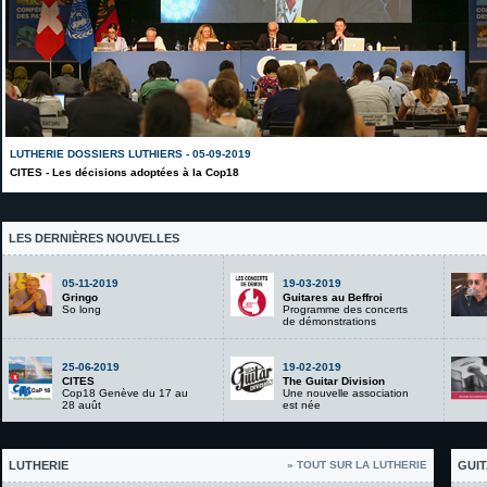
LUTHERIE DOSSIERS LUTHIERS - 05-09-2019
CITES - Les décisions adoptées à la Cop18
LES DERNIÈRES NOUVELLES
05-11-2019
19-03-2019
Gringo
Guitares au Beffroi
So long
Programme des concerts
de démonstrations
25-06-2019
19-02-2019
CITES
The Guitar Division
Cop18 Genève du 17 au
Une nouvelle association
28 auût
est née
LUTHERIE
» TOUT SUR LA LUTHERIE
GUIT