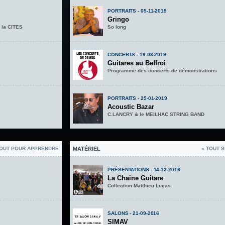
PORTRAITS - 05-11-2019
Gringo
 la CITES
So long
CONCERTS - 19-03-2019
Guitares au Beffroi
Programme des concerts de démonstrations
PORTRAITS - 25-01-2019
Acoustic Bazar
C.LANCRY & le MEILHAC STRING BAND
TOUT POUR APPRENDRE
MATÉRIEL
» TOUT S
PRÉSENTATIONS - 14-12-2016
La Chaine Guitare
Collection Matthieu Lucas
SALONS - 21-09-2016
SIMAV