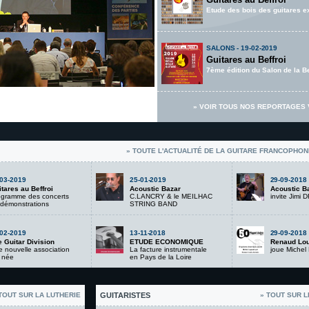
Etude des bois des guitares 
SALONS - 19-02-2019
Guitares au Beffroi
7ème édition du Salon de la Be
» VOIR TOUS NOS REPORTAGES 
» TOUTE L'ACTUALITÉ DE LA GUITARE FRANCOPHON
-03-2019
25-01-2019
29-09-2018
tares au Beffroi
Acoustic Bazar
Acoustic B
ogramme des concerts
C.LANCRY & le MEILHAC
invite Jimi
démonstrations
STRING BAND
-02-2019
13-11-2018
29-09-2018
 Guitar Division
ETUDE ECONOMIQUE
Renaud Lou
 nouvelle association
La facture instrumentale
joue Michel
 née
en Pays de la Loire
TOUT SUR LA LUTHERIE
GUITARISTES
» TOUT SUR L