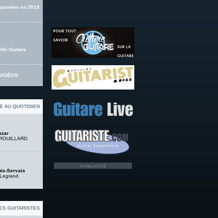
exposées en 2019
lle Guitare
VIDÉOS
E AU QUOTIDIEN
azar
 DROUILLARD
is-Servais
 Legrand
ES GUITARISTES