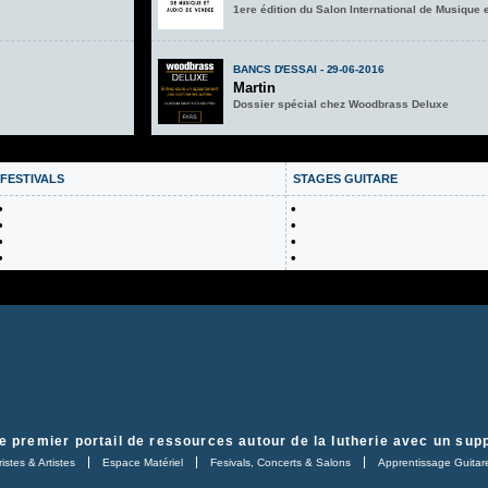
1ere édition du Salon International de Musique 
BANCS D'ESSAI - 29-06-2016
Martin
Dossier spécial chez Woodbrass Deluxe
FESTIVALS
STAGES GUITARE
•
•
•
•
•
•
•
•
e premier portail de ressources autour de la lutherie avec un supp
istes & Artistes
Espace Matériel
Fesivals, Concerts & Salons
Apprentissage Guitar