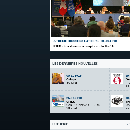
LUTHERIE DOSSIERS LUTHIERS - 05-09-2019
CITES - Les décisions adoptées à la Cop18
LES DERNIÈRES NOUVELLES
05-11-2019
19
Gringo
Gui
So long
Pr
de 
25-06-2019
19
CITES
The
Cop18 Genève du 17 au
Une
28 auût
est
LUTHERIE
» 