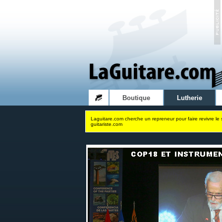
Boutique
Lutherie
Laguitare.com cherche un repreneur pour faire revivre le 
guitariste.com