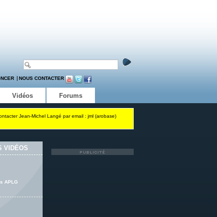
ONCER
NOUS CONTACTER
Vidéos
Forums
contacter Jean-Michel Langé par email : jml (arobase)
 VIDÉOS
ers APLG