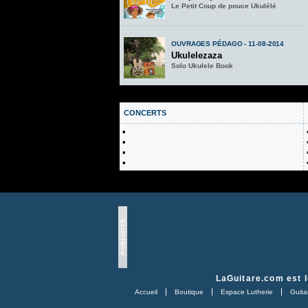
Le Petit Coup de pouce Ukulélé
OUVRAGES PÉDAGO - 11-08-2014
Ukulelezaza
Solo Ukulele Book
CONCERTS
•
•
•
•
LaGuitare.com
est l
Accueil
Boutique
Espace Lutherie
Guitar