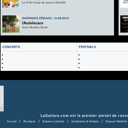
Le Petit Coup de pouce Ukulélé
OUVRAGES PÉDAGO - 11-08-2014
Ukulelezaza
Solo Ukulele Book
CONCERTS
FESTIVALS
•
•
•
•
•
•
•
•
LaGuitare.com
est le premier portail de ress
Accueil
Boutique
Espace Lutherie
Guitaristes & Artistes
Espace Matériel