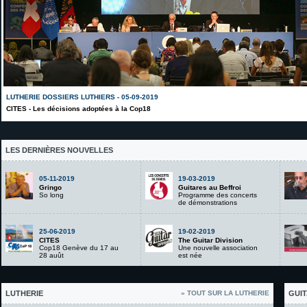
LUTHERIE DOSSIERS LUTHIERS - 05-09-2019
CITES - Les décisions adoptées à la Cop18
LES DERNIÈRES NOUVELLES
05-11-2019
19-03-2019
Gringo
Guitares au Beffroi
So long
Programme des concerts
de démonstrations
25-06-2019
19-02-2019
CITES
The Guitar Division
Cop18 Genève du 17 au
Une nouvelle association
28 auût
est née
LUTHERIE
» TOUT SUR LA LUTHERIE
GUIT