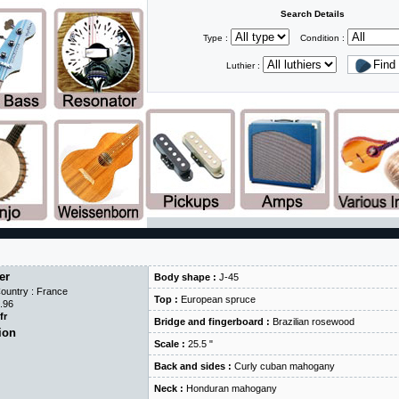
Search Details
Type :
Condition :
Luthier :
er
Body shape :
J-45
ountry : France
Top :
European spruce
.96
fr
Bridge and fingerboard :
Brazilian rosewood
ion
Scale :
25.5 "
Back and sides :
Curly cuban mahogany
Neck :
Honduran mahogany