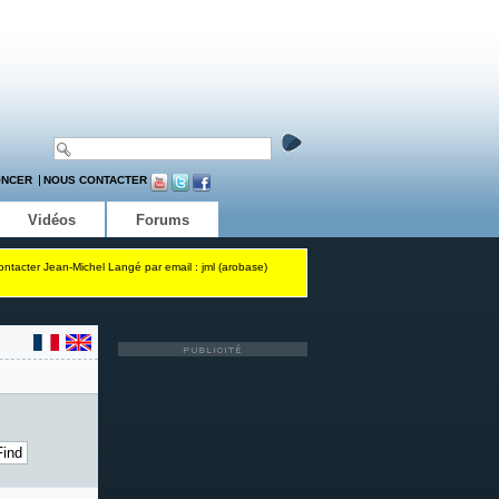
ONCER
NOUS CONTACTER
Vidéos
Forums
contacter Jean-Michel Langé par email : jml (arobase)