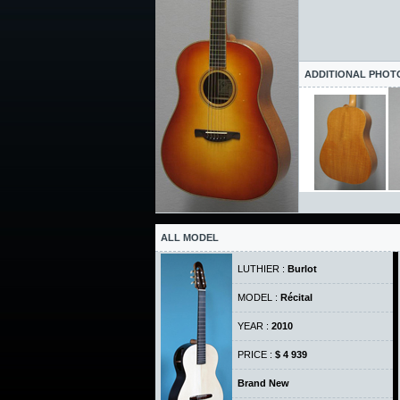
ADDITIONAL PHOT
ALL MODEL
LUTHIER :
Burlot
MODEL :
Récital
YEAR :
2010
PRICE :
$ 4 939
Brand New