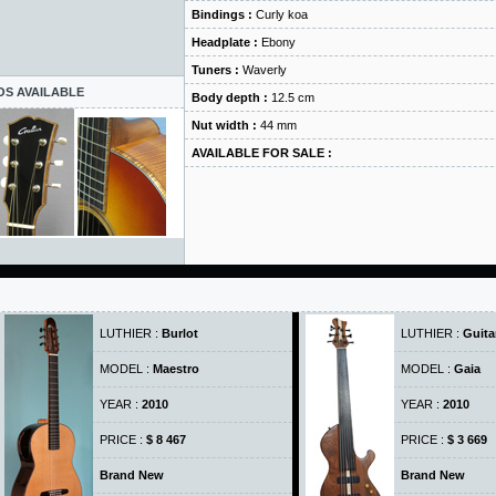
Bindings :
Curly koa
Headplate :
Ebony
Tuners :
Waverly
OS AVAILABLE
Body depth :
12.5 cm
Nut width :
44 mm
AVAILABLE FOR SALE :
LUTHIER :
Burlot
LUTHIER :
Guita
MODEL :
Maestro
MODEL :
Gaia
YEAR :
2010
YEAR :
2010
PRICE :
$ 8 467
PRICE :
$ 3 669
Brand New
Brand New