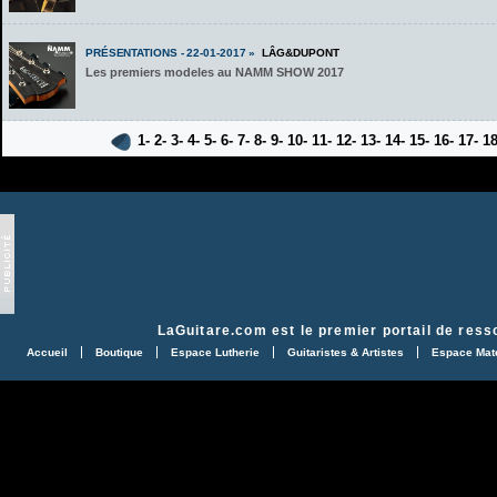
PRÉSENTATIONS - 22-01-2017 »
LÂG&DUPONT
Les premiers modeles au NAMM SHOW 2017
1-
2-
3-
4-
5-
6-
7-
8-
9-
10-
11-
12-
13-
14-
15-
16-
17-
1
LaGuitare.com
est le premier portail de ress
Accueil
Boutique
Espace Lutherie
Guitaristes & Artistes
Espace Maté