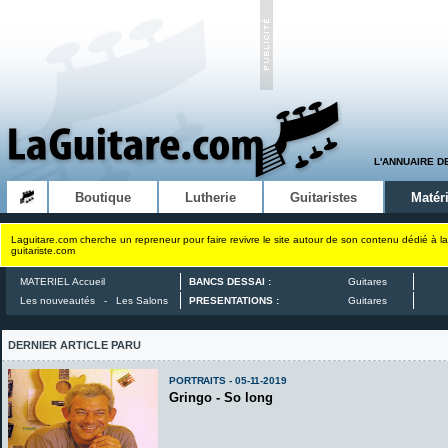
L'ANNUAIRE D
Boutique
Lutherie
Guitaristes
Matéri
Laguitare.com cherche un repreneur pour faire revivre le site autour de son contenu dédié à la
guitariste.com
MATERIEL Accueil
BANCS DESSAI :
Guitares
Les nouveautés
-
Les Salons
PRESENTATIONS :
Guitares
DERNIER ARTICLE PARU
PORTRAITS - 05-11-2019
Gringo - So long